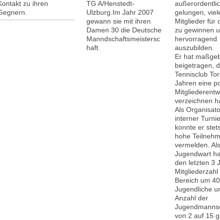
Kontakt zu ihren
TG A/Henstedt-
außerordentlic
Gegnern.
Ulzburg.Im Jahr 2007
gelungen, vie
gewann sie mit ihren
Mitglieder für
Damen 30 die Deutsche
zu gewinnen u
Manndschaftsmeistersc
hervorragend
haft.
auszubilden.
Er hat maßgeb
beigetragen, 
Tennisclub Tor
Jahren eine po
Mitgliederentw
verzeichnen h
Als Organisato
interner Turni
konnte er stet
hohe Teilneh
vermelden. Al
Jugendwart hat
den letzten 3 
Mitgliederzahl
Bereich um 4
Jugendliche u
Anzahl der
Jugendmannsc
von 2 auf 15 g