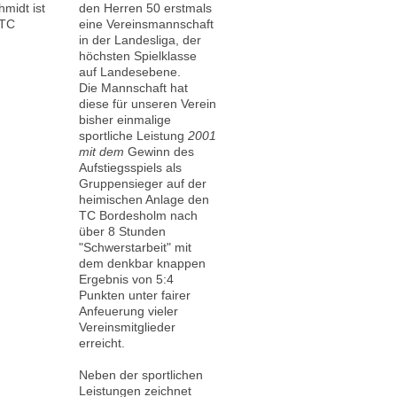
hmidt ist
den Herren 50 erstmals
 TC
eine Vereinsmannschaft
in der Landesliga, der
höchsten Spielklasse
auf Landesebene.
Die Mannschaft hat
diese für unseren Verein
bisher einmalige
sportliche Leistung
2001
mit dem
Gewinn des
Aufstiegsspiels als
Gruppensieger auf der
heimischen Anlage den
TC Bordesholm nach
über 8 Stunden
"Schwerstarbeit" mit
dem denkbar knappen
Ergebnis von 5:4
Punkten unter fairer
Anfeuerung vieler
Vereinsmitglieder
erreicht.
Neben der sportlichen
Leistungen zeichnet