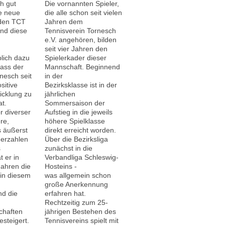
h gut
Die vornannten Spieler,
le neue
die alle schon seit vielen
 den TCT
Jahren dem
nd diese
Tennisverein Tornesch
e.V. angehören, bilden
seit vier Jahren den
lich dazu
Spielerkader dieser
dass der
Mannschaft. Beginnend
nesch seit
in der
sitive
Bezirksklasse ist in der
icklung zu
jährlichen
at.
Sommersaison der
r diverser
Aufstieg in die jeweils
ere,
höhere Spielklasse
s äußerst
direkt erreicht worden.
merzahlen
Über die Bezirksliga
s
zunächst in die
 er in
Verbandliga Schleswig-
Jahren die
Hosteins -
 in diesem
was allgemein schon
0
große Anerkennung
nd die
erfahren hat.
Rechtzeitig zum 25-
haften
jährigen Bestehen des
esteigert.
Tennisvereins spielt mit