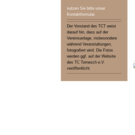
nutzen Sie bitte unser
Kontaktformular.
Der Vorstand des TCT weist
darauf hin, dass auf der
Vereinsanlage, insbesondere
während Veranstaltungen,
fotografiert wird. Die Fotos
werden ggf. auf der Website
des TC Tornesch e.V.
veröffentlicht.