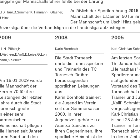
langjähriger Mannschaftsführer fehlte bei der Ehrung
Anläßlich der Sportlerehrung
2015
v.l.B.Haar,B.Sommer,K.Timmann,I.Glasner,
Mannschaft der 1.Damen 50 für ihr
U.Hinz
Der Mannschaft um Uschi Hinz gela
Bezirksliga über die Verbandsliga in die Landesliga aufzusteigen.
2009
2008
2005
.l. H. Pöhler,H.-
Karin Bornholdt
Karl-Christian Sch
H.Vietheer,E.Voß,E.Leise,G.Loh
Die Stadt Tornesch
Am letzten So
mann,S.Schulz
ehrte die Tennisspielerin
15. Januar hat
und Trainerin des TC
„Heimathaus“ 
Tornesch für ihre
Sportlerehrun
Am 16.01.2009 wurde
herausragenden
stattgefunden
die Mannschaft der
sportlichen Leistungen
Vorstand des
Herren 70 für ihre
aus.
Tornesch hat 
Leistungen der letzten
Karin Bornhold trainiert
Trainer und J
Jahre durch die Stadt
die Jugend im Verein
„Kalli“ Schmidt
Tornesch geehrt.
seit der Sommersaison
vorgeschlagen
In einer sehr
2000. In ihrer
Karl-Christian
harmonischen
Jugendzeit gehörte u.a.
ist seit 25 Jah
Gemeinschaft pflegen
Arantxa Sanchez zu
Trainer im Ten
die Herren seit Jahren
ihren Gegnerinnen. Ihre
Tornesch aktiv
ihren Sport und den
sportliche Heimat ist die
In dieser Zeit 