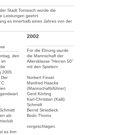
der Stadt Tornesch wurde die
e Leistungen geehrt.
ng es innerhalb eines Jahres von der
2002
midt
Für die Ehrung wurde
nntag, den
die Mannschaft der
 im
Altersklasse "Herren 50"
die
mit den Spielern
g 2005
. Der
Norbert Finsel
 TC
Manfred Haacke
den
(Mannschaftsführer)
ugendwart
Gerd Körting
Karl-Christian (Kalli)
.
Schmidt
 Schmidt
Bernd Striedieck
ren als
Bodo Thoms
nisclub
.
vorgeschlagen.
ist es ihm