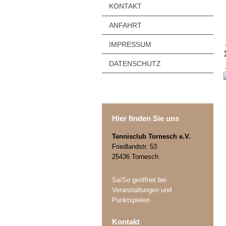
KONTAKT
ANFAHRT
IMPRESSUM
DATENSCHUTZ
Hier finden Sie uns
Tennisclub Tornesch e.V.
Friedlandstr. 53
25436 Tornesch
Sa/So geöffnet bei
Veranstaltungen und
Punktspielen
Kontakt